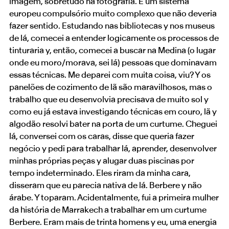
imagem, sobretudo na fotografia. É um sistema
europeu compulsório muito complexo que não deveria
fazer sentido. Estudando nas bibliotecas y nos museus
de lá, comecei a entender logicamente os processos de
tinturaria y, então, comecei a buscar na Medina (o lugar
onde eu moro/morava, sei lá) pessoas que dominavam
essas técnicas. Me deparei com muita coisa, viu? Y os
panelões de cozimento de lã são maravilhosos, mas o
trabalho que eu desenvolvia precisava de muito sol y
como eu já estava investigando técnicas em couro, lã y
algodão resolvi bater na porta de um curtume. Cheguei
lá, conversei com os caras, disse que queria fazer
negócio y pedi para trabalhar lá, aprender, desenvolver
minhas próprias peças y alugar duas piscinas por
tempo indeterminado. Eles riram da minha cara,
disseram que eu parecia nativa de lá. Berbere y não
árabe. Y toparam. Acidentalmente, fui a primeira mulher
da história de Marrakech a trabalhar em um curtume
Berbere. Eram mais de trinta homens y eu, uma energia