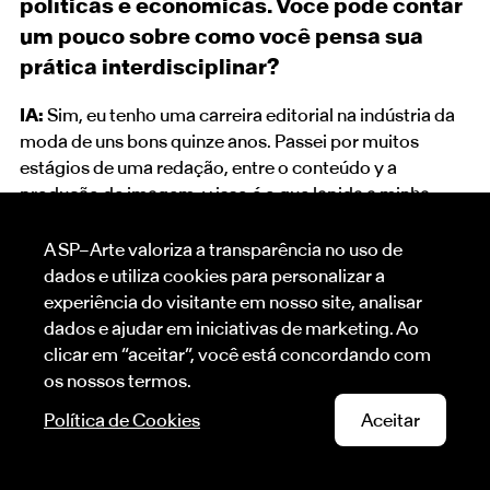
políticas e econômicas. Você pode contar
um pouco sobre como você pensa sua
prática interdisciplinar?
IA:
Sim, eu tenho uma carreira editorial na indústria da
moda de uns bons quinze anos. Passei por muitos
estágios de uma redação, entre o conteúdo y a
produção de imagem, y isso é o que lapida a minha
carreira comercial. Ainda faço as duas coisas de
maneiras diferentes, seja por meio de ações
A SP–Arte valoriza a transparência no uso de
comissionadas, análises de mercado ou
dados e utiliza cookies para personalizar a
desenvolvimento de estratégias que atravessam a
experiência do visitante em nosso site, analisar
experiência estética y o pensamento crítico. Sou
dados e ajudar em iniciativas de marketing. Ao
apaixonada pela moda porque ela acessibiliza a minha
clicar em “aceitar”, você está concordando com
pesquisa y, também, porque sem ela eu não conseguiria
os nossos termos.
comunicar o meu trabalho para tanta gente. Existe na
Política de Cookies
Aceitar
moda contemporânea uma gene de mobilização
popular que acabou se perdendo da arte y me sinto
bem em poder me relacionar com as duas coisas