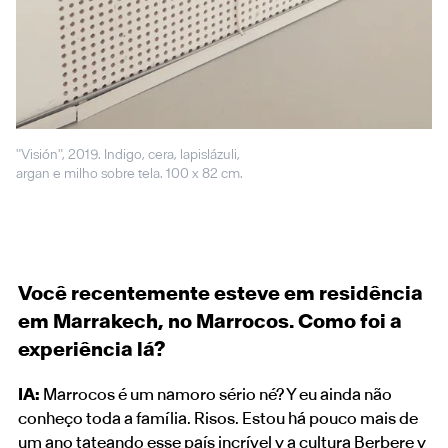
"Visión", 2019. Indigo, cera, lapislázuli,
argan e milho sobre tela. 100 x 82 cm.
Você recentemente esteve em residência
em Marrakech, no Marrocos. Como foi a
experiência lá?
IA:
Marrocos é um namoro sério né? Y eu ainda não
conheço toda a família. Risos. Estou há pouco mais de
um ano tateando esse país incrível y a cultura Berbere y