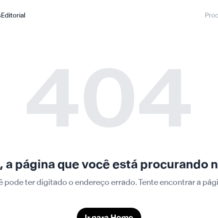
s
Editorial
404
 a página que você está procurando n
ê pode ter digitado o endereço errado. Tente encontrar a p
Ir para Home