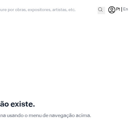
|
Pt
En
ão existe.
ágina usando o menu de navegação acima.