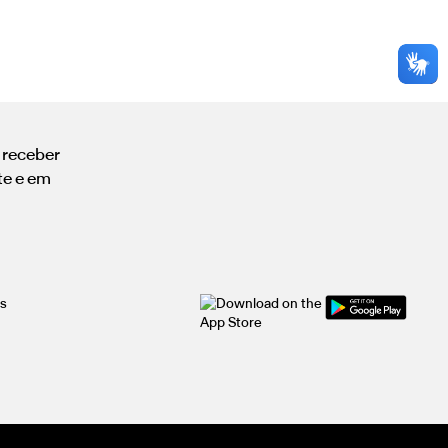
a receber
te e em
is