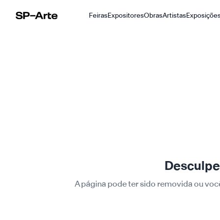
Feiras
Expositores
Obras
Artistas
Exposiçõe
SP–Arte
Desculpe,
A página pode ter sido removida ou voc