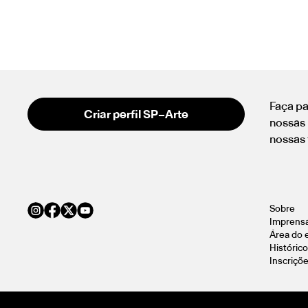
Faça pa
Criar perfil SP–Arte
nossas 
nossas 
Sobre
Imprens
Área do 
Histórico
Inscriçõ