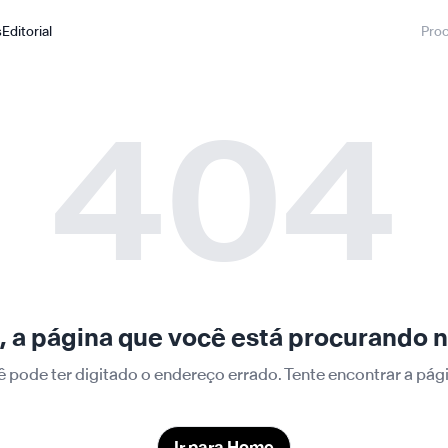
s
Editorial
404
 a página que você está procurando n
ê pode ter digitado o endereço errado. Tente encontrar a p
Ir para Home