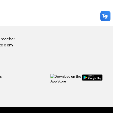
a receber
te e em
is