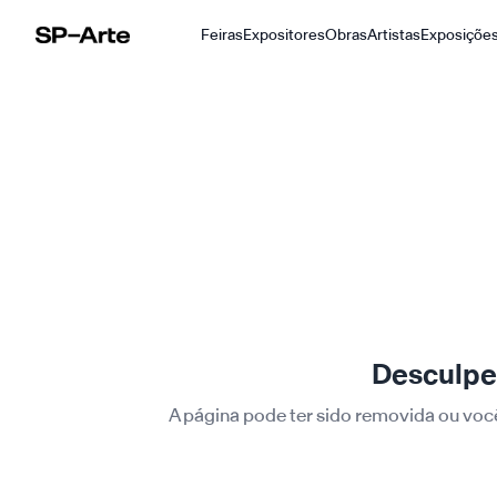
Feiras
Expositores
Obras
Artistas
Exposiçõe
SP–Arte
Desculpe,
A página pode ter sido removida ou voc