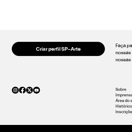
Faça pa
Criar perfil SP–Arte
nossas 
nossas 
Sobre
Imprens
Área do 
Histórico
Inscriçõ