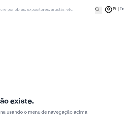
|
Pt
En
ão existe.
ágina usando o menu de navegação acima.