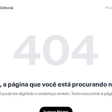
s
Editorial
404
 a página que você está procurando n
ê pode ter digitado o endereço errado. Tente encontrar a p
Ir para Home