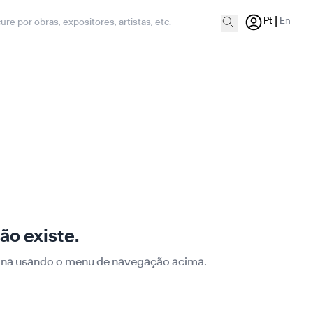
|
Pt
En
ão existe.
ágina usando o menu de navegação acima.