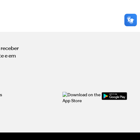
a receber
te e em
is