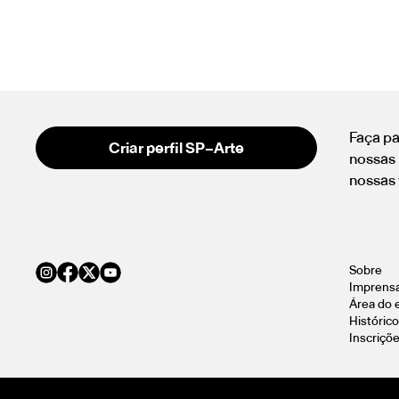
Faça pa
Criar perfil SP–Arte
nossas 
nossas 
Sobre
Imprens
Área do 
Histórico
Inscriçõ