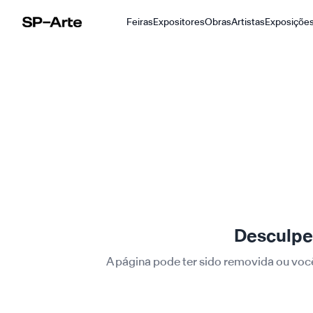
Feiras
Expositores
Obras
Artistas
Exposiçõe
SP–Arte
Desculpe,
A página pode ter sido removida ou voc