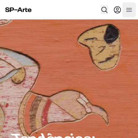
SP–Arte
Abr