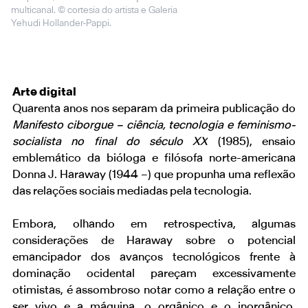
multicanal. © cortesia do artista e Galeria
Yehudi Hollander-Pappi.
Arte digital
Quarenta anos nos separam da primeira publicação do
Manifesto ciborgue – ciência, tecnologia e feminismo­
socialista no final do século XX
(1985), ensaio
emblemático da bióloga e filósofa norte-americana
Donna J. Haraway (1944 –) que propunha uma reflexão
das relações sociais mediadas pela tecnologia.
Embora, olhando em retrospectiva, algumas
considerações de Haraway sobre o potencial
emancipador dos avanços tecnológicos frente à
dominação ocidental pareçam excessivamente
otimistas, é assombroso notar como a relação entre o
ser vivo e a máquina, o orgânico e o inorgânico,